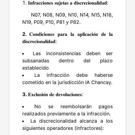
𝐈𝐧𝐟𝐫𝐚𝐜𝐜𝐢𝐨𝐧𝐞𝐬 𝐬𝐮𝐣𝐞𝐭𝐚𝐬 𝐚 𝐝𝐢𝐬𝐜𝐫𝐞𝐜𝐢𝐨𝐧𝐚𝐥𝐢𝐝𝐚𝐝:
N07, N08, N09, N10, N14, N15, N18,
N19, P09, P10, P81 y P82.
2.
𝐂𝐨𝐧𝐝𝐢𝐜𝐢𝐨𝐧𝐞𝐬 𝐩𝐚𝐫𝐚 𝐥𝐚 𝐚𝐩𝐥𝐢𝐜𝐚𝐜𝐢𝐨́𝐧 𝐝𝐞 𝐥𝐚
𝐝𝐢𝐬𝐜𝐫𝐞𝐜𝐢𝐨𝐧𝐚𝐥𝐢𝐝𝐚𝐝:
Las inconsistencias deben ser
subsanadas dentro del plazo
establecido
La infracción debe haberse
cometido en la jurisdicción IA Chancay.
3.
𝐄𝐱𝐜𝐥𝐮𝐬𝐢𝐨́𝐧 𝐝𝐞 𝐝𝐞𝐯𝐨𝐥𝐮𝐜𝐢𝐨𝐧𝐞𝐬:
No se reembolsarán pagos
realizados previamente a la infracción.
La discrecionalidad alcanza a los
siguientes operadores (infractores):