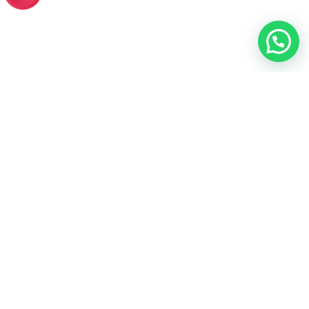
Contacto
Dirección:
Av. José Leonardo Ortiz Urb. Los Parques 128-Chiclayo-
Lambayeque
Teléfono:
946134756
Email:
aprendizajecontable2@gmail.com
Enlaces Útiles
Inicio
Nosotros