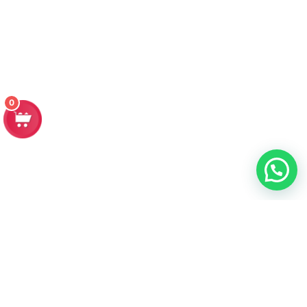
0
Contacto
Dirección:
Av. José Leonardo Ortiz Urb. Los Parques 128-Chiclayo-
Lambayeque